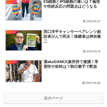
ES細胞とiPS細胞の違いは？倫理
ニュース
や拒絶反応の問題点はどうなる
2020.05.21
西口洋平キャンサーペアレンツ創
ニュース
設者がんで死去！後継者は神吉徹
二
2020.05.14
漢akaGAMI大麻所持で逮捕！常
ニュース
習性や前科は？執行猶予で釈放
2020.05.08
次のページ