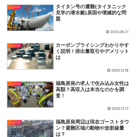
タイタン号の遭難(タイタニック
ニュース
見学の潜水艇)原因や壊滅的な問
題
2023.06.21
カーボンプライシングわかりやす
ニュース
く説明！排出量取引やデメリット
は
2020.12.18
福島原発の求人で住み込み女性は
ニュース
高額？高収入は本当なのかを調
査！
2020.12.17
福島原発周辺は現在ゴーストタウ
ニュース
ン？避難区域の動物や放射線量
は？