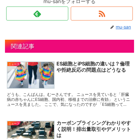
mu-sanをフォローする
mu-san
関連記事
ES細胞とiPS細胞の違いは？倫理
ニュース
や拒絶反応の問題点はどうなる
どうも、こんばんは。むーさんです。 ニュースを見ていると「肝臓
病の赤ちゃんにES細胞、国内初、移植までの治療に有効」 というニ
ュースを見ました。 ここで、気になったのですが 「ES細胞って
何？」 と言う事です。更にはiPS細胞という聞き覚え...
カーボンプライシングわかりやす
ニュース
く説明！排出量取引やデメリット
は