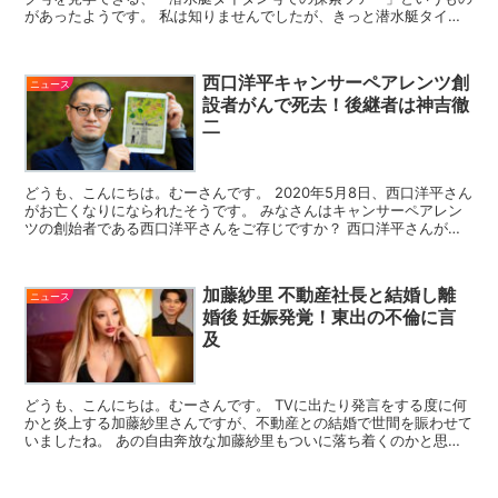
があったようです。 私は知りませんでしたが、きっと潜水艇タイタ
ン号を知っていた人は今日までそう多くはなかったでし...
西口洋平キャンサーペアレンツ創
ニュース
設者がんで死去！後継者は神吉徹
二
どうも、こんにちは。むーさんです。 2020年5月8日、西口洋平さん
がお亡くなりになられたそうです。 みなさんはキャンサーペアレン
ツの創始者である西口洋平さんをご存じですか？ 西口洋平さんが一
体どんな人物でキャンサーペアレンツとは一体何なの...
加藤紗里 不動産社長と結婚し離
ニュース
婚後 妊娠発覚！東出の不倫に言
及
どうも、こんにちは。むーさんです。 TVに出たり発言をする度に何
かと炎上する加藤紗里さんですが、不動産との結婚で世間を賑わせて
いましたね。 あの自由奔放な加藤紗里もついに落ち着くのかと思い
きや…わずか3カ月で離婚。 旦那さんに1億円以上も使...