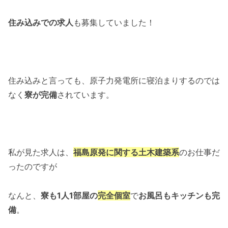
住み込みでの求人
も募集していました！
住み込みと言っても、原子力発電所に寝泊まりするのでは
なく
寮が完備
されています。
私が見た求人は、
福島原発に関する土木建築系
のお仕事だ
ったのですが
なんと、
寮も1人1部屋の
完全個室
で
お風呂もキッチンも完
備
。