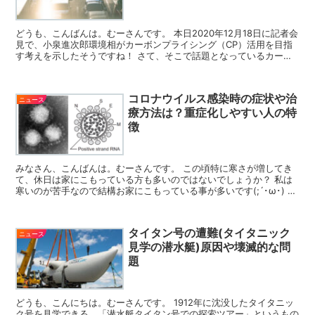
どうも、こんばんは。むーさんです。 本日2020年12月18日に記者会
見で、小泉進次郎環境相がカーボンプライシング（CP）活用を目指
す考えを示したそうですね！ さて、そこで話題となっているカーボ
ンプライシングとは一体の事なのでしょうか？ 更...
コロナウイルス感染時の症状や治
ニュース
療方法は？重症化しやすい人の特
徴
みなさん、こんばんは。むーさんです。 この頃特に寒さが増してき
て、休日は家にこもっている方も多いのではないでしょうか？ 私は
寒いのが苦手なので結構お家にこもっている事が多いです(;´･ω･) イ
ンフルエンザも流行していますから、あまり人の多...
タイタン号の遭難(タイタニック
ニュース
見学の潜水艇)原因や壊滅的な問
題
どうも、こんにちは。むーさんです。 1912年に沈没したタイタニッ
ク号を見学できる、「潜水艇タイタン号での探索ツアー」というもの