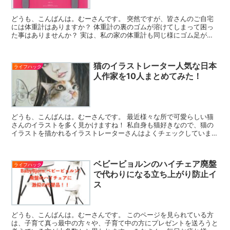
どうも、こんばんは。むーさんです。 突然ですが、皆さんのご自宅
には体重計はありますか？ 体重計の裏のゴムが溶けてしまって困っ
た事はありませんか？ 実は、私の家の体重計も同じ様にゴム足が溶
けてしまって困っていたので その時行った対策を今回は書...
猫のイラストレーター人気な日本
ライフハック
人作家を10人まとめてみた！
どうも、こんばんは。むーさんです。 最近様々な所で可愛らしい猫
さんのイラストを多く見かけますね！ 私自身も猫好きなので、猫の
イラストを描かれるイラストレーターさんはよくチェックしていま
す。 今回は、そんな私の独断と偏見で個人的におすすめな猫...
ベビービョルンのハイチェア廃盤
ライフハック
で代わりになる立ち上がり防止イ
ス
どうも、こんばんは。むーさんです。 このページを見られている方
は、子育て真っ最中の方々や、子育て中の方にプレゼントを送ろうと