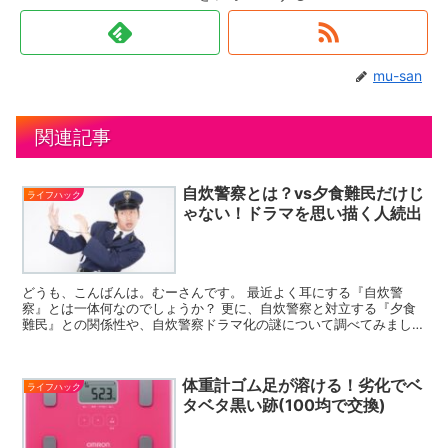
mu-san
関連記事
自炊警察とは？vs夕食難民だけじ
ライフハック
ゃない！ドラマを思い描く人続出
どうも、こんばんは。むーさんです。 最近よく耳にする『自炊警
察』とは一体何なのでしょうか？ 更に、自炊警察と対立する『夕食
難民』との関係性や、自炊警察ドラマ化の謎について調べてみまし
た！ 自炊警察とは？ まずは、「自炊警察とは、いったい何な...
体重計ゴム足が溶ける！劣化でベ
ライフハック
タベタ黒い跡(100均で交換)