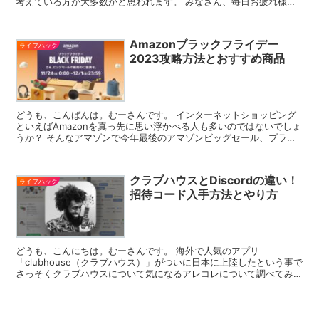
考えている方が大多数かと思われます。 みなさん、毎日お疲れ様で
す。 そうではなくなんとなく見てくれた方も、ありがとう...
Amazonブラックフライデー
ライフハック
2023攻略方法とおすすめ商品
どうも、こんばんは。むーさんです。 インターネットショッピング
といえばAmazonを真っ先に思い浮かべる人も多いのではないでしょ
うか？ そんなアマゾンで今年最後のアマゾンビッグセール、ブラッ
クフライデーが始まります！！ みなさん買いたい物を...
クラブハウスとDiscordの違い！
ライフハック
招待コード入手方法とやり方
どうも、こんにちは。むーさんです。 海外で人気のアプリ
「clubhouse（クラブハウス）」がついに日本に上陸したという事で
さっそくクラブハウスについて気になるアレコレについて調べてみま
した！ クラブハウスとは？ では、早速clubhou...