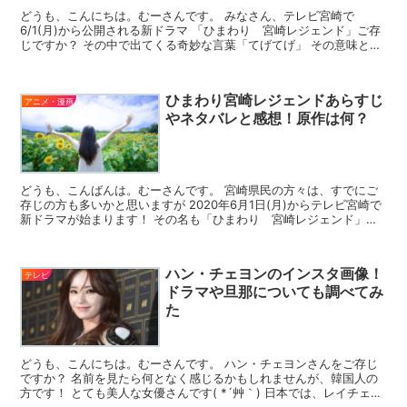
どうも、こんにちは。むーさんです。 みなさん、テレビ宮崎で
6/1(月)から公開される新ドラマ 「ひまわり 宮崎レジェンド」ご存
じですか？ その中で出てくる奇妙な言葉「てげてげ」 その意味と
は…？ 「ひまわり宮崎レジェンド」とは？ その前にま...
ひまわり宮崎レジェンドあらすじ
アニメ・漫画
やネタバレと感想！原作は何？
どうも、こんばんは。むーさんです。 宮崎県民の方々は、すでにご
存じの方も多いかと思いますが 2020年6月1日(月)からテレビ宮崎で
新ドラマが始まります！ その名も「ひまわり 宮崎レジェンド」で
す。 明るい雰囲気のドラマ予告を見て気になって...
ハン・チェヨンのインスタ画像！
テレビ
ドラマや旦那についても調べてみ
た
どうも、こんにちは。むーさんです。 ハン・チェヨンさんをご存じ
ですか？ 名前を見たら何となく感じるかもしれませんが、韓国人の
方です！ とても美人な女優さんです( *´艸｀) 日本では、レイチェ
ル・キムという名前で活動していたようです。 古い...