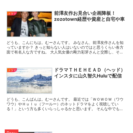
前澤友作お見合い企画降板！
ドラマ
zozotown経歴や資産と自宅や車
どうも、こんにちは。むーさんです。 みなさん、前澤友作さんを知
っていますか？ きっと知らない人はいないのではと思うくらい各方
面で有名人な方ですね。 大人気女優の剛力彩芽さんと交際し、その
年の差とラブラブさで世間を賑わせていましたね(*^_^...
ドラマＴＨＥＨＥＡＤ（ヘッド）
ドラマ
インスタに山久智久Huluで配信
どうも、こんばんは。むーさんです。 最近では「ＷＯＷＯＷ（ワウ
ワウ）やＨｕｌｕ（フールー）のネットドラマをよく視聴してい
る！」という方も多くいらっしゃるかと思います。 そんな中でも、
今最も注目を集めているのはＨｕｌｕで配信予定の「ＴＨＥ Ｈ...