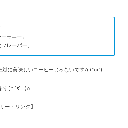
と
ハーモニー。
なフレーバー。
対に美味しいコーヒーじゃないですか(^ω^)
(∩´∀｀)∩
サードリンク】