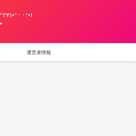
す(=^・・^=)
グ
運営者情報