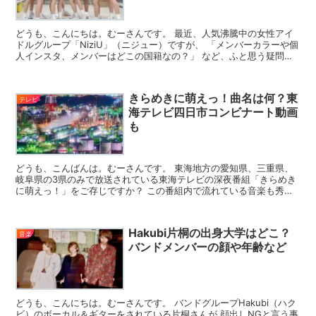
どうも、こんにちは。むーさんです。 最近、人気沸騰中の女性アイ
ドルグループ「NiziU」（ニジュー）ですが、 「メンバーカラーや個
人インスタ、メンバーはどこの国籍なの？」 など、ふと思う疑問に
ついて調査してみました(｀・ω・´) メンバーの...
きらめきに萌えっ！曲名は何？東
テレビ
海テレビ四日市コンビナート動画
も
どうも、こんばんは。むーさんです。 東海地方の愛知県、三重県、
岐阜県の3県のみで放送されている東海テレビの深夜番組「きらめき
に萌えっ！」をご存じですか？ この番組内で流れている音楽も秀逸
ですし、「きらめきに萌えっ！」内で映し出される景色も綺...
Hakubi片桐の出身大学はどこ？
音楽
バンドメンバーの顔や年齢など
どうも、こんにちは。むーさんです。 バンドグループHakubi（ハク
ビ）のボーカル＆ギターをされている片桐さんが 顔出しNGと言う事