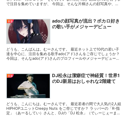
で注目を集めていますが、 今回は、そんな片桐さんの顔写真や、気
になる出身大学について調査してみました。 メン...
adoの顔写真が流出？ボカロ好き
音楽
の歌い手がメジャーデビュー
どうも、こんばんは。むーさんです。 最近ネット上で10代の若い子
達を中心に、注目を集める歌手ado(アド)さんをご存じでしょうか？
今回は、そんなado(アド)さんのプロフィールやメジャーデビューま
での歩みや 顔画像について調べてみました！...
DJ松永は潔癖症で神経質！世界1
音楽
のDJ新居はおしゃれな2階建て
どうも、こんにちは。むーさんです。 最近若者の間で大人気の2人組
HIPHOPユニットCreepy Nuts をご存じですか？ ラッパーの「R-指
定」（あーるしてい）さんと、DJの「DJ 松永」（でぃーじぇーまつ
なが）さんの2人からなるユニッ...