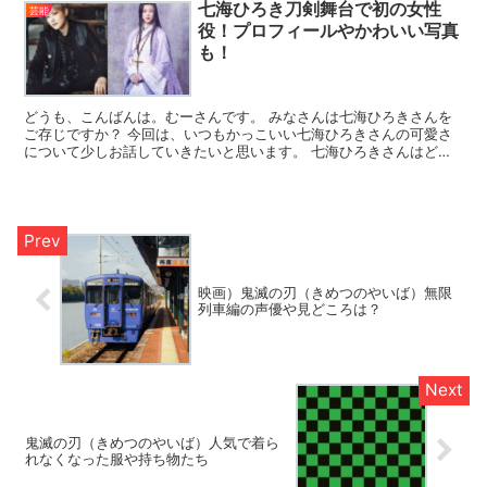
七海ひろき刀剣舞台で初の女性
芸能
役！プロフィールやかわいい写真
も！
どうも、こんばんは。むーさんです。 みなさんは七海ひろきさんを
ご存じですか？ 今回は、いつもかっこいい七海ひろきさんの可愛さ
について少しお話していきたいと思います。 七海ひろきさんはどん
な人？ 七海ひろきさんは、あの有名な宝塚歌劇団の男役ト...
映画）鬼滅の刃（きめつのやいば）無限
列車編の声優や見どころは？
鬼滅の刃（きめつのやいば）人気で着ら
れなくなった服や持ち物たち